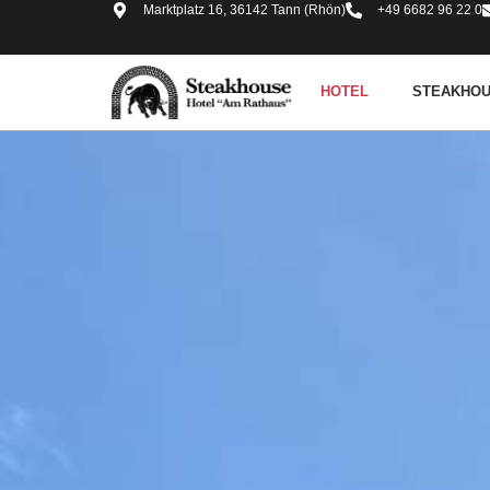
Marktplatz 16, 36142 Tann (Rhön)
+49 6682 96 22 0
HOTEL
STEAKHO