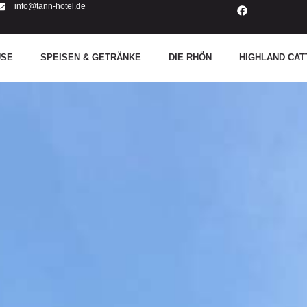
info@tann-hotel.de
USE
SPEISEN & GETRÄNKE
DIE RHÖN
HIGHLAND CAT